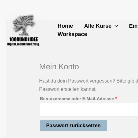
Zum
Erforderli
Inhalt
springen
Home
Alle Kurse
Ein
Workspace
Mein Konto
Hast du dein Passwort vergessen? Bitte gib d
Passwort erstellen kannst.
Benutzername oder E-Mail-Adresse
*
Passwort zurücksetzen