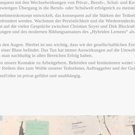
sequent mit den Wechselwirkungen von Privat-, Berufs-, Schul- und Ku
ierigen Übergang in die Berufs- oder Schulwelt erfolgreich zu meiste
rnehmenskonzept entwickelt, das konsequent auf die Stärken der Teilne
nfrontiert werden. Wachstum der Persönlichkeit und die Wiederentdecku
ht auf die vielen Gespräche zwischen Christian Soy
er und Dirk Blocksdo
htungen und des modernen Bildungsansatzes des „Hybriden Lernens“ als
s den Augen. Hierbei ist uns wichtig, dass wir der gesellschaftlichen En
in einer Blase befindet. Das Tun hat immer Auswirkungen auf die Umw
 man nachhaltig in allen Bereichen Erfolg haben.
 unsere Kontakte zu Arbeitgebern, Behörden und Institutionen weiter au
ir fördern dies zum Wohle unserer Teilnehmer, Auftraggeber und der Ges
und1idee ist privat geführt und unabhängig.