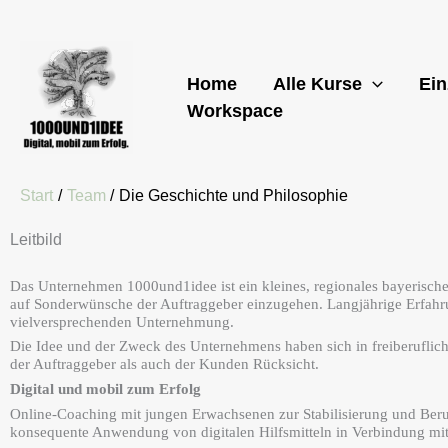
Zum
Inhalt
springen
Home
Alle Kurse
Ein
Workspace
Start
Team
Die Geschichte und Philosophie
Leitbild
Das Unternehmen 1000und1idee ist ein kleines, regionales bayerisc
auf Sonderwünsche der Auftraggeber einzugehen. Langjährige Erfahru
vielversprechenden Unternehmung.
Die Idee und der Zweck des Unternehmens haben sich in freiberuflich
der Auftraggeber als auch der Kunden Rücksicht.
Digital und mobil zum Erfolg
Online-Coaching mit jungen Erwachsenen zur Stabilisierung u
nd Beru
konsequente Anwendung von digitalen Hilfsmitteln in Verbindung mit